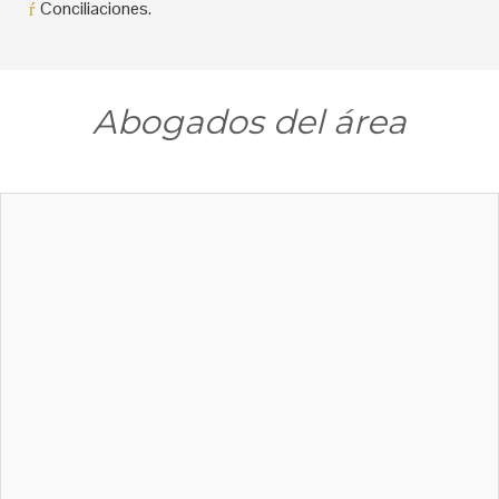
Conciliaciones.
Abogados del área
MARÍA ISABEL GALLEGO TORO
Abogada, egresada de la
Universidad de Medellín
, especialista
en Derecho de familia de la
Universidad de Antioquia
,
conciliadora en derecho del Colegio Antioqueño de
Abogados. Cuenta con más de ocho años de experiencia
profesional en la asesoría y representación de personas en el