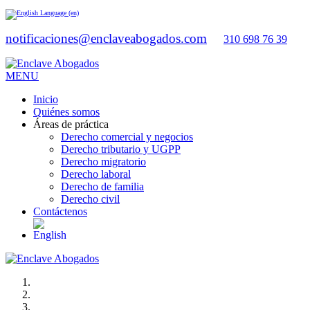
Language (en)
notificaciones@enclaveabogados.com
310 698 76 39
MENU
Inicio
Quiénes somos
Áreas de práctica
Derecho comercial y negocios
Derecho tributario y UGPP
Derecho migratorio
Derecho laboral
Derecho de familia
Derecho civil
Contáctenos